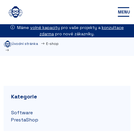
MENU
Máme
volné kapacity
pro vaše projekty a
konzultace
zdarma
pro nové zákazníky.
Úvodní stránka
E-shop
Kategorie
Software
PrestaShop